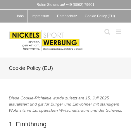
Zum
Rufen Sie uns an! +49 (8062) 79601
Inhalt
springen
Jobs
Impressum
Datenschutz
Cookie Policy (EU)
Cookie Policy (EU)
Diese Cookie-Richtlinie wurde zuletzt am 15. Juli 2025
aktualisiert und gilt für Bürger und Einwohner mit ständigem
Wohnsitz im Europäischen Wirtschaftsraum und der Schweiz.
1. Einführung